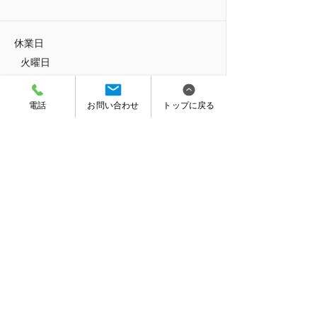
休業日
火曜日
電話
お問い合わせ
トップに戻る
アクセス
JR下館駅北口より徒歩10分。しもだて美
術館前。
駐車場
6台
支払い方法
現金、VISAカード、MASTERカード、JCB
カード、DINERSカード、DCカード