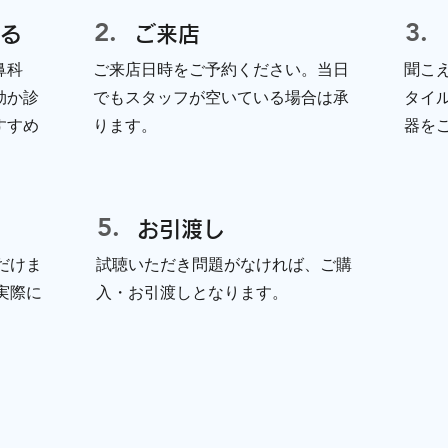
2.
3.
ける
ご来店
鼻科
ご来店日時をご予約ください。当日
聞こ
効か診
でもスタッフが空いている場合は承
タイ
すすめ
ります。
器を
5.
​お引渡し
だけま
試聴いただき問題がなければ、ご購
実際に
入・お引渡しとなります。